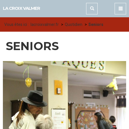
Panneau de gestion des cookies
LA CROIX VALMER
Vous êtes ici :
lacroixvalmer.fr
Quotidien
Seniors
SENIORS