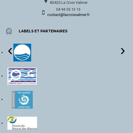
83420 La Croix Valmer
04 94 55 13 13
contact@lacroixvalmer.fr
LABELS ET PARTENAIRES
‹
›