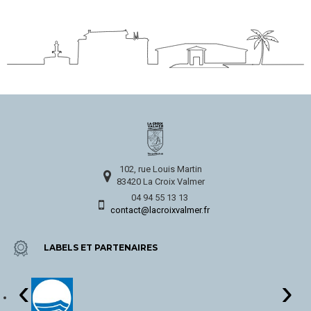
102, rue Louis Martin
83420 La Croix Valmer
04 94 55 13 13
contact@lacroixvalmer.fr
LABELS ET PARTENAIRES
‹
›