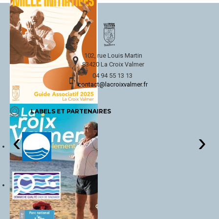
102, rue Louis Martin
83420 La Croix Valmer
04 94 55 13 13
contact@lacroixvalmer.fr
LABELS ET PARTENAIRES
‹
›