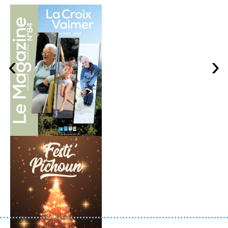
MÉTÉO ET PLAGES
‹
›
NUMÉROS UTILES
PISCINE MUNICIPALE