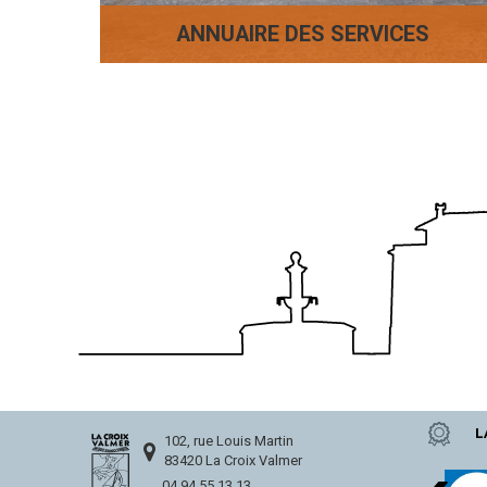
ANNUAIRE DES SERVICES
L
102, rue Louis Martin
83420 La Croix Valmer
04 94 55 13 13