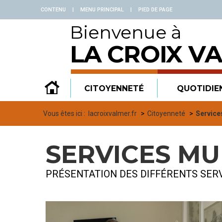
Panneau de gestion des cookies
CONTENU
|
MENU PRINCIPAL
|
PIED DE PAGE
Bienvenue à
LA CROIX V
CITOYENNETÉ
QUOTIDIE
Vous êtes ici :
lacroixvalmer.fr
Citoyenneté
Service
SERVICES MU
PRÉSENTATION DES DIFFÉRENTS SERV