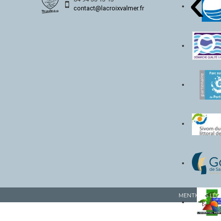
‹
contact@lacroixvalmer.fr
MENTIONS LÉG