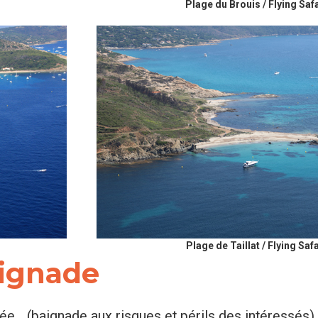
Plage du Brouis / Flying Saf
Plage de Taillat / Flying Safa
aignade
ée (baignade aux risques et périls des intéressés).