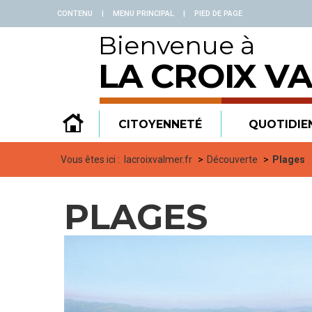
Panneau de gestion des cookies
CONTENU
|
MENU PRINCIPAL
|
PIED DE PAGE
Bienvenue à
LA CROIX V
CITOYENNETÉ
QUOTIDIE
Vous êtes ici :
lacroixvalmer.fr
Découverte
Plages
PLAGES