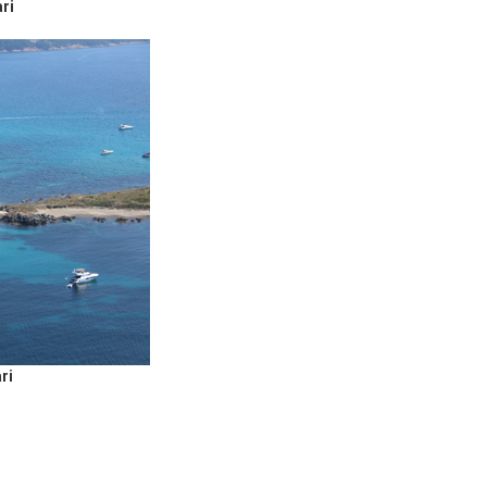
ari
ri