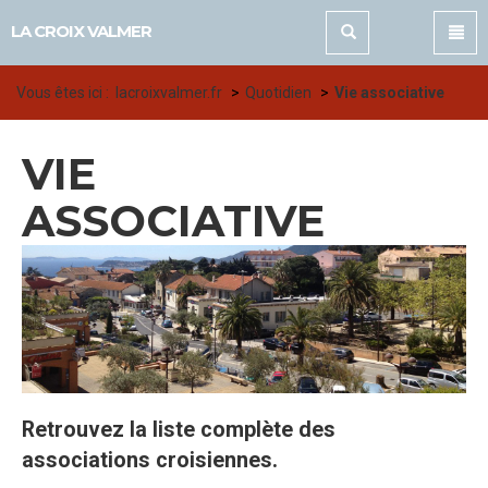
Panneau de gestion des cookies
LA CROIX VALMER
Vous êtes ici :
lacroixvalmer.fr
Quotidien
Vie associative
VIE
ASSOCIATIVE
Retrouvez la liste complète des
associations croisiennes.