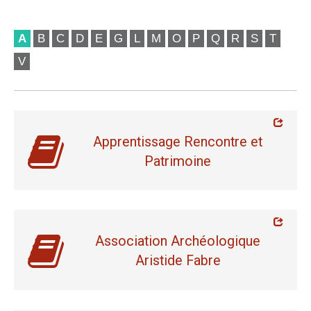
A
B
C
D
E
G
L
M
O
P
Q
R
S
T
V
Apprentissage Rencontre et
Patrimoine
Association Archéologique
Aristide Fabre