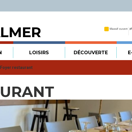
ALMER
N
LOISIRS
DÉCOUVERTE
E
Foyer restaurant
AURANT