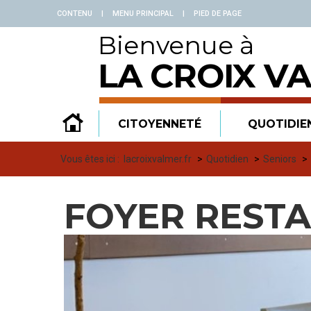
Panneau de gestion des cookies
CONTENU
|
MENU PRINCIPAL
|
PIED DE PAGE
Bienvenue à
LA CROIX V
CITOYENNETÉ
QUOTIDIE
Vous êtes ici :
lacroixvalmer.fr
Quotidien
Seniors
FOYER REST