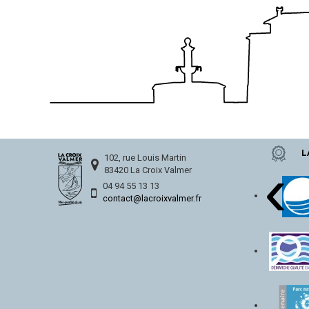
L
‹
102, rue Louis Martin
83420 La Croix Valmer
04 94 55 13 13
contact@lacroixvalmer.fr