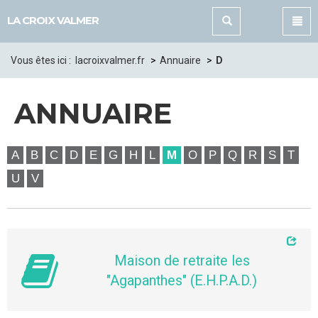
Panneau de gestion des cookies
LA CROIX VALMER
Vous êtes ici :
lacroixvalmer.fr
Annuaire
D
ANNUAIRE
A
B
C
D
E
G
H
L
M
O
P
Q
R
S
T
U
V
Maison de retraite les
"Agapanthes" (E.H.P.A.D.)