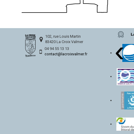
L
‹
102, rue Louis Martin
83420 La Croix Valmer
04 94 55 13 13
contact@lacroixvalmer.fr