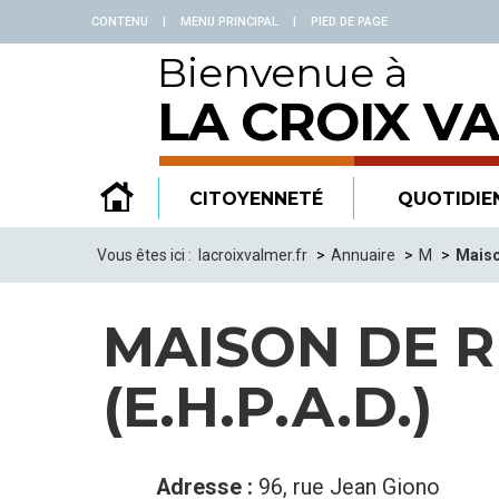
Panneau de gestion des cookies
CONTENU
|
MENU PRINCIPAL
|
PIED DE PAGE
Bienvenue à
LA CROIX V
CITOYENNETÉ
QUOTIDIE
Vous êtes ici :
lacroixvalmer.fr
Annuaire
M
Maiso
MAISON DE R
(E.H.P.A.D.)
Adresse :
96, rue Jean Giono