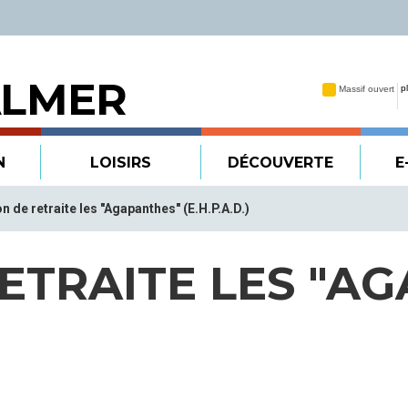
ALMER
N
LOISIRS
DÉCOUVERTE
E
n de retraite les "Agapanthes" (E.H.P.A.D.)
ETRAITE LES "A