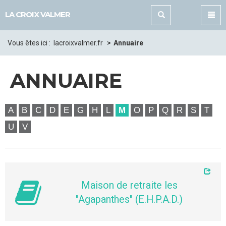
Panneau de gestion des cookies
LA CROIX VALMER
Vous êtes ici :
lacroixvalmer.fr
Annuaire
ANNUAIRE
A
B
C
D
E
G
H
L
M
O
P
Q
R
S
T
U
V
Maison de retraite les
"Agapanthes" (E.H.P.A.D.)