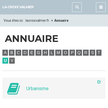
Panneau de gestion des cookies
LA CROIX VALMER
Vous êtes ici :
lacroixvalmer.fr
Annuaire
ANNUAIRE
A
B
C
D
E
G
H
L
M
O
P
Q
R
S
T
U
V
Urbanisme