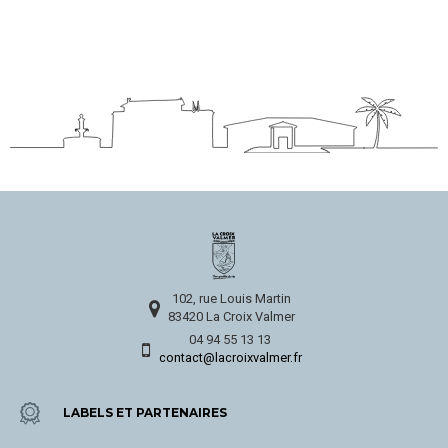
102, rue Louis Martin
83420 La Croix Valmer
04 94 55 13 13
contact@lacroixvalmer.fr
LABELS ET PARTENAIRES