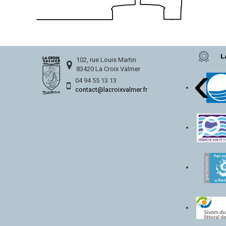
L
‹
102, rue Louis Martin
83420 La Croix Valmer
04 94 55 13 13
contact@lacroixvalmer.fr