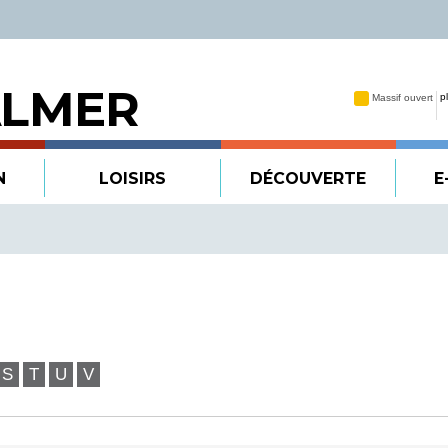
ALMER
N
LOISIRS
DÉCOUVERTE
E
S
T
U
V