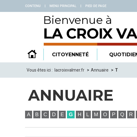
Panneau de gestion des cookies
CONTENU
|
MENU PRINCIPAL
|
PIED DE PAGE
Bienvenue à
LA CROIX V
CITOYENNETÉ
QUOTIDIE
Vous êtes ici :
lacroixvalmer.fr
Annuaire
T
ANNUAIRE
A
B
C
D
E
G
H
L
M
O
P
Q
R