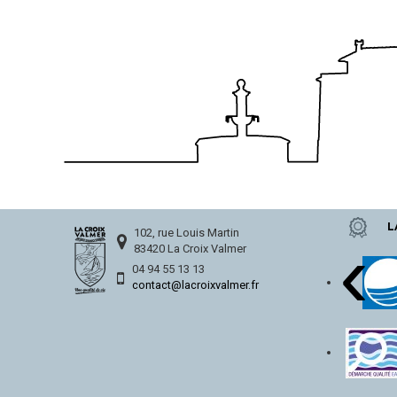
L
‹
102, rue Louis Martin
83420 La Croix Valmer
04 94 55 13 13
contact@lacroixvalmer.fr