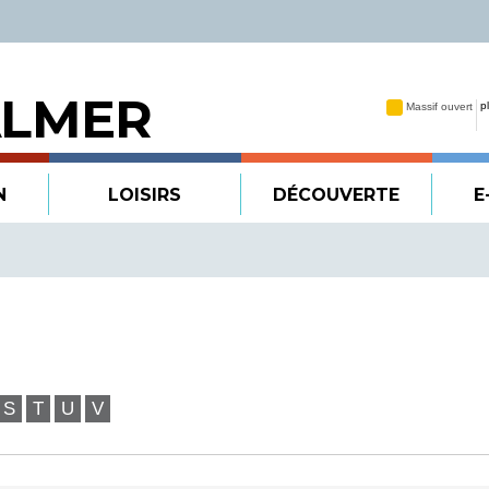
ALMER
N
LOISIRS
DÉCOUVERTE
E
S
T
U
V