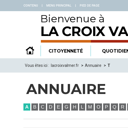
Panneau de gestion des cookies
CONTENU
|
MENU PRINCIPAL
|
PIED DE PAGE
Bienvenue à
LA CROIX V
CITOYENNETÉ
QUOTIDIE
Vous êtes ici :
lacroixvalmer.fr
Annuaire
T
ANNUAIRE
A
B
C
D
E
G
H
L
M
O
P
Q
R