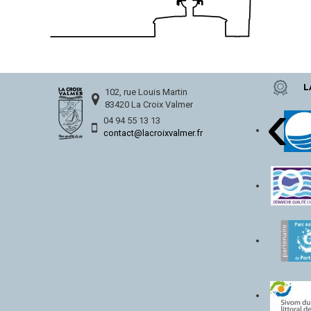
L
‹
102, rue Louis Martin
83420 La Croix Valmer
04 94 55 13 13
contact@lacroixvalmer.fr