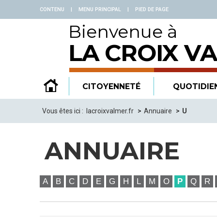
Panneau de gestion des cookies
CONTENU
|
MENU PRINCIPAL
|
PIED DE PAGE
Bienvenue à
LA CROIX V
CITOYENNETÉ
QUOTIDIE
Vous êtes ici :
lacroixvalmer.fr
Annuaire
U
ANNUAIRE
A
B
C
D
E
G
H
L
M
O
P
Q
R