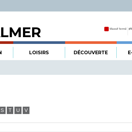
ALMER
N
LOISIRS
DÉCOUVERTE
E
S
T
U
V