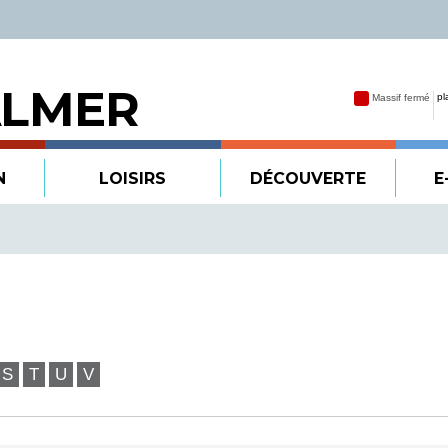
ALMER
N
LOISIRS
DÉCOUVERTE
E
S
T
U
V