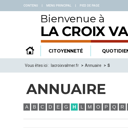
Panneau de gestion des cookies
CONTENU
|
MENU PRINCIPAL
|
PIED DE PAGE
Bienvenue à
LA CROIX V
CITOYENNETÉ
QUOTIDIE
Vous êtes ici :
lacroixvalmer.fr
Annuaire
S
ANNUAIRE
A
B
C
D
E
G
H
L
M
O
P
Q
R