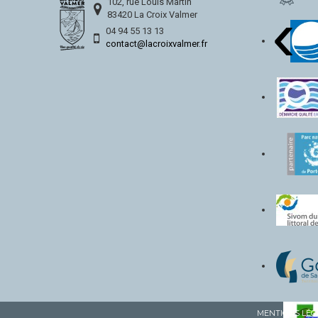
‹
102, rue Louis Martin
83420 La Croix Valmer
04 94 55 13 13
contact@lacroixvalmer.fr
MENTIONS LÉG