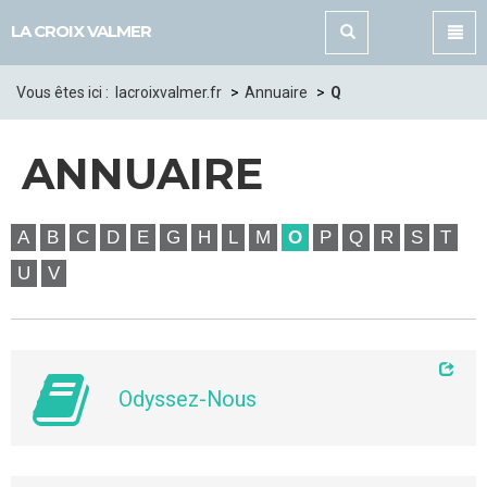
Panneau de gestion des cookies
LA CROIX VALMER
Vous êtes ici :
lacroixvalmer.fr
Annuaire
Q
ANNUAIRE
A
B
C
D
E
G
H
L
M
O
P
Q
R
S
T
U
V
Odyssez-Nous