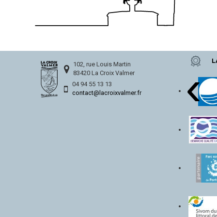
L
‹
102, rue Louis Martin
83420 La Croix Valmer
04 94 55 13 13
contact@lacroixvalmer.fr