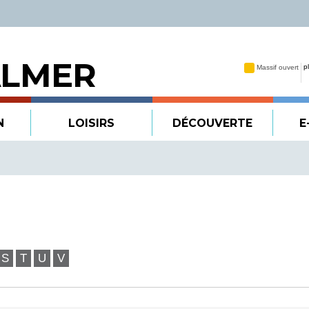
ALMER
N
LOISIRS
DÉCOUVERTE
E
S
T
U
V