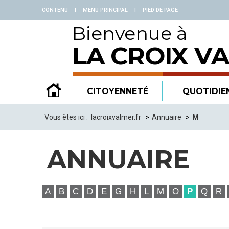
Panneau de gestion des cookies
CONTENU
|
MENU PRINCIPAL
|
PIED DE PAGE
Bienvenue à
LA CROIX V
CITOYENNETÉ
QUOTIDIE
Vous êtes ici :
lacroixvalmer.fr
Annuaire
M
ANNUAIRE
A
B
C
D
E
G
H
L
M
O
P
Q
R