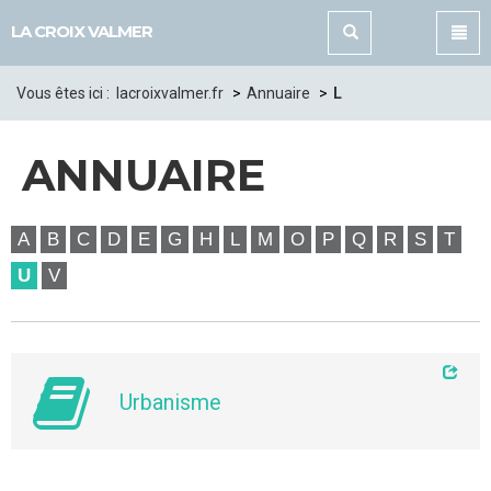
Panneau de gestion des cookies
LA CROIX VALMER
Vous êtes ici :
lacroixvalmer.fr
Annuaire
L
ANNUAIRE
A
B
C
D
E
G
H
L
M
O
P
Q
R
S
T
U
V
Urbanisme