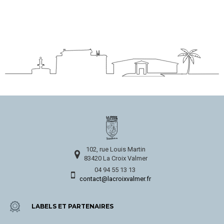
102, rue Louis Martin
83420 La Croix Valmer
04 94 55 13 13
contact@lacroixvalmer.fr
LABELS ET PARTENAIRES