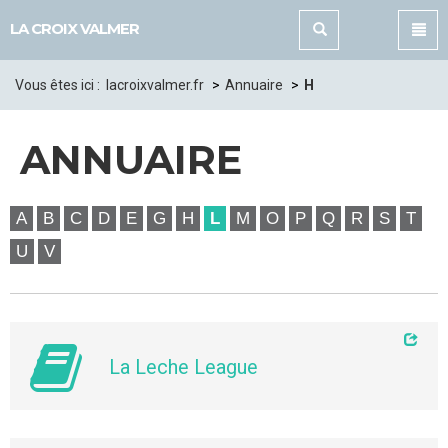
Panneau de gestion des cookies
LA CROIX VALMER
Vous êtes ici :
lacroixvalmer.fr
Annuaire
H
ANNUAIRE
A
B
C
D
E
G
H
L
M
O
P
Q
R
S
T
U
V
La Leche League