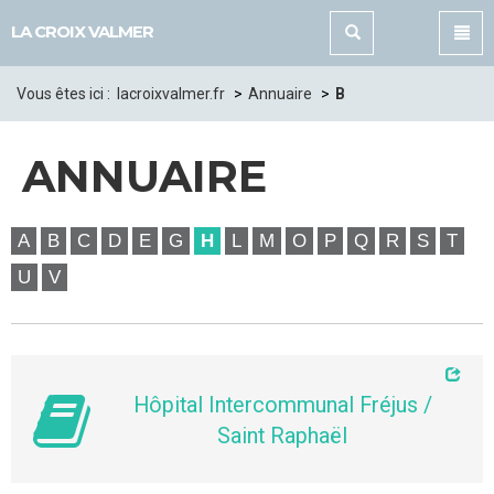
Panneau de gestion des cookies
LA CROIX VALMER
Vous êtes ici :
lacroixvalmer.fr
Annuaire
B
ANNUAIRE
A
B
C
D
E
G
H
L
M
O
P
Q
R
S
T
U
V
Hôpital Intercommunal Fréjus /
Saint Raphaël