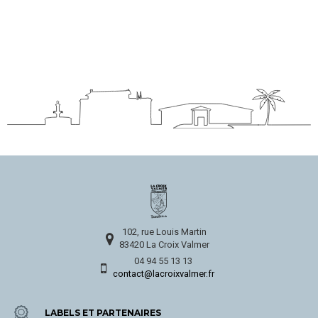
102, rue Louis Martin
83420 La Croix Valmer
04 94 55 13 13
contact@lacroixvalmer.fr
LABELS ET PARTENAIRES