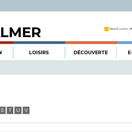
ALMER
N
LOISIRS
DÉCOUVERTE
E
S
T
U
V