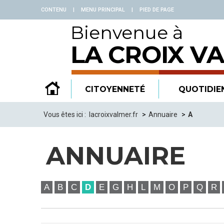
Panneau de gestion des cookies
CONTENU
|
MENU PRINCIPAL
|
PIED DE PAGE
Bienvenue à
LA CROIX V
CITOYENNETÉ
QUOTIDIE
Vous êtes ici :
lacroixvalmer.fr
Annuaire
A
ANNUAIRE
A
B
C
D
E
G
H
L
M
O
P
Q
R