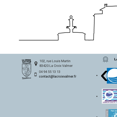
L
‹
102, rue Louis Martin
83420 La Croix Valmer
04 94 55 13 13
contact@lacroixvalmer.fr