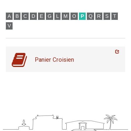
A
B
C
D
E
G
L
M
O
P
Q
R
S
T
V
Panier Croisien