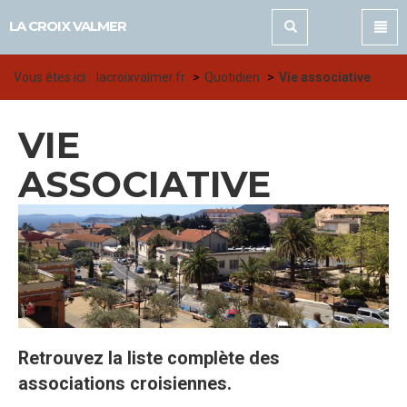
Panneau de gestion des cookies
LA CROIX VALMER
Vous êtes ici :
lacroixvalmer.fr
Quotidien
Vie associative
VIE
ASSOCIATIVE
Retrouvez la liste complète des
associations croisiennes.