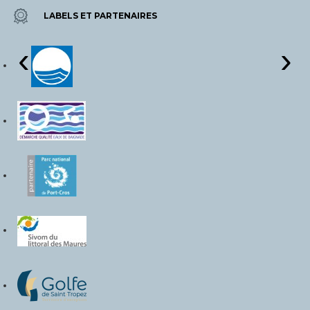
LABELS ET PARTENAIRES
‹
›