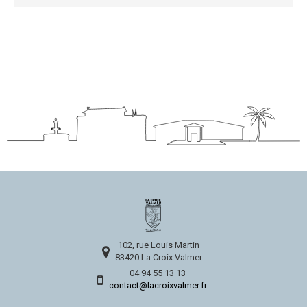
102, rue Louis Martin
83420 La Croix Valmer
04 94 55 13 13
contact@lacroixvalmer.fr