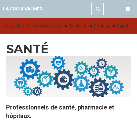
Panneau de gestion des cookies
LA CROIX VALMER
Vous êtes ici :
lacroixvalmer.fr
Quotidien
Pratique
Santé
SANTÉ
Professionnels de santé, pharmacie et
hôpitaux.