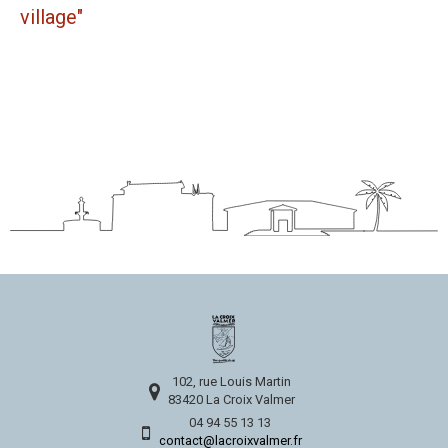
village"
102, rue Louis Martin
83420 La Croix Valmer
04 94 55 13 13
contact@lacroixvalmer.fr