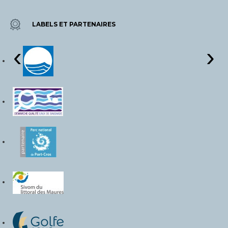
LABELS ET PARTENAIRES
‹
›