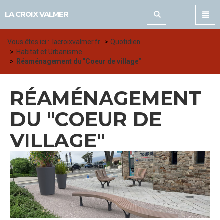
Panneau de gestion des cookies
LA CROIX VALMER
Vous êtes ici :
lacroixvalmer.fr
Quotidien
Habitat et Urbanisme
Réaménagement du "Coeur de village"
RÉAMÉNAGEMENT
DU "COEUR DE
VILLAGE"