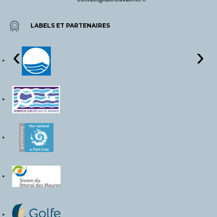
LABELS ET PARTENAIRES
‹
›