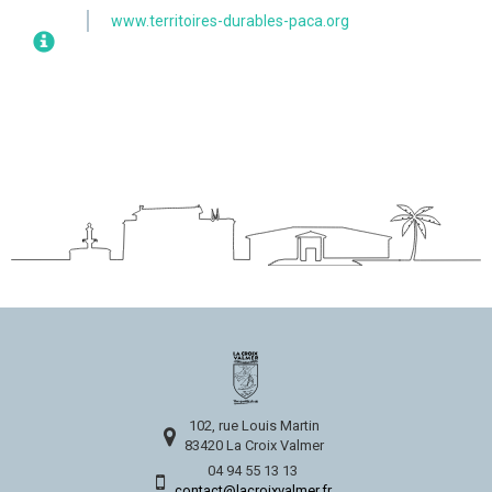
www.territoires-durables-paca.org
102, rue Louis Martin
83420 La Croix Valmer
04 94 55 13 13
contact@lacroixvalmer.fr