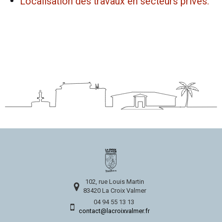
Localisation des travaux en secteurs privés.
102, rue Louis Martin
83420 La Croix Valmer
04 94 55 13 13
contact@lacroixvalmer.fr