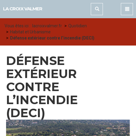
Panneau de gestion des cookies
LA CROIX VALMER
Vous êtes ici :
lacroixvalmer.fr
Quotidien
Habitat et Urbanisme
Défense extérieur contre l’incendie (DECI)
DÉFENSE
EXTÉRIEUR
CONTRE
L’INCENDIE
(DECI)