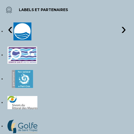
LABELS ET PARTENAIRES
‹
›