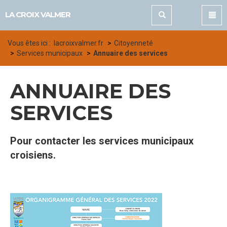
Panneau de gestion des cookies
LA CROIX VALMER
Vous êtes ici :
lacroixvalmer.fr
Citoyenneté
Services municipaux
Annuaire des services
ANNUAIRE DES
SERVICES
Pour contacter les services municipaux
croisiens.