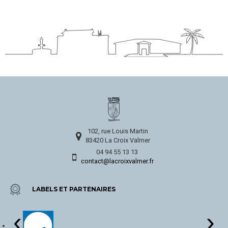
102, rue Louis Martin
83420 La Croix Valmer
04 94 55 13 13
contact@lacroixvalmer.fr
LABELS ET PARTENAIRES
‹
›