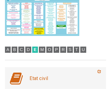
A
B
C
D
E
M
O
P
R
S
T
U
Etat civil