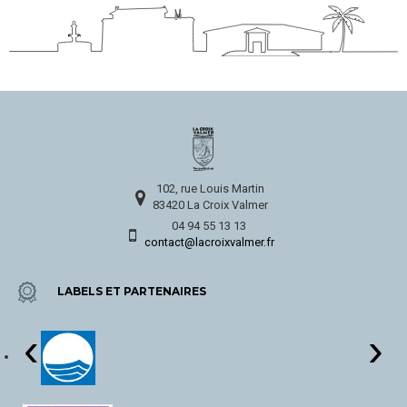
102, rue Louis Martin
83420 La Croix Valmer
04 94 55 13 13
contact@lacroixvalmer.fr
LABELS ET PARTENAIRES
‹
›