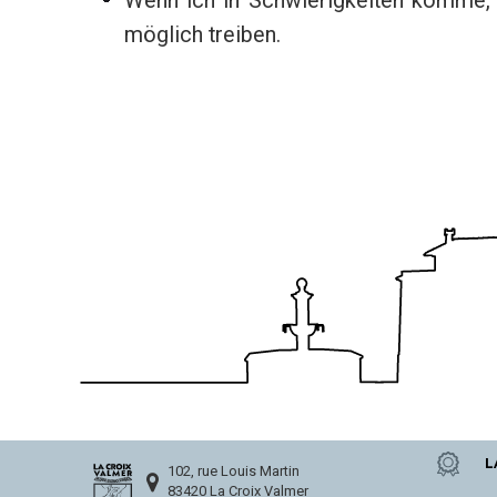
Wenn ich in Schwierigkeiten komme, 
möglich treiben.
L
102, rue Louis Martin
83420 La Croix Valmer