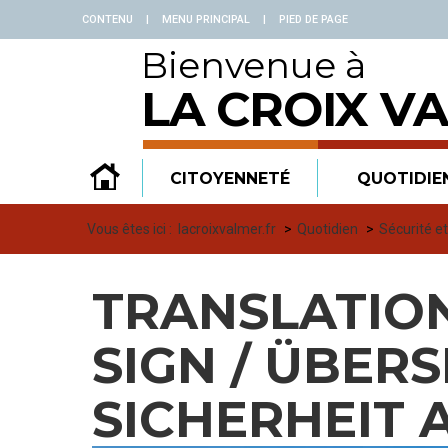
Panneau de gestion des cookies
CONTENU
|
MENU PRINCIPAL
|
PIED DE PAGE
Bienvenue à
LA CROIX V
CITOYENNETÉ
QUOTIDIE
Vous êtes ici :
lacroixvalmer.fr
Quotidien
Sécurité e
TRANSLATION
SIGN / ÜBER
SICHERHEIT 