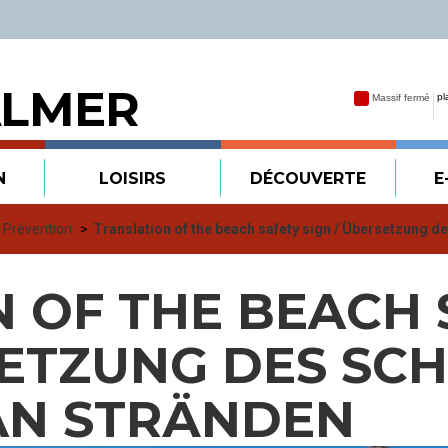
ALMER
N
LOISIRS
DÉCOUVERTE
E
t Prévention
Translation of the beach safety sign / Übersetzung de
 OF THE BEACH 
SETZUNG DES SCH
AN STRÄNDEN