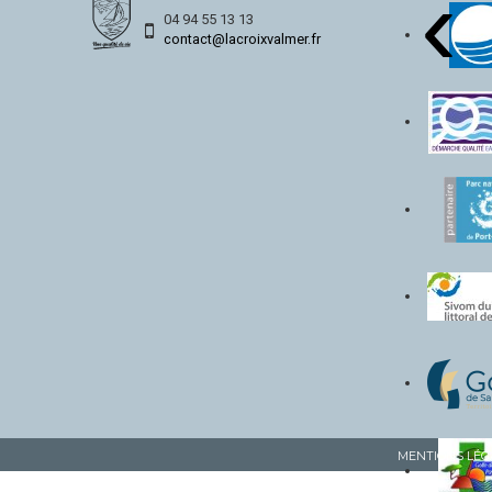
‹
04 94 55 13 13
contact@lacroixvalmer.fr
MENTIONS LÉG