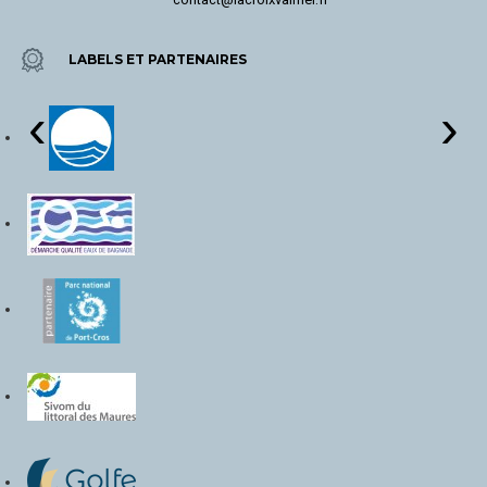
LABELS ET PARTENAIRES
‹
›