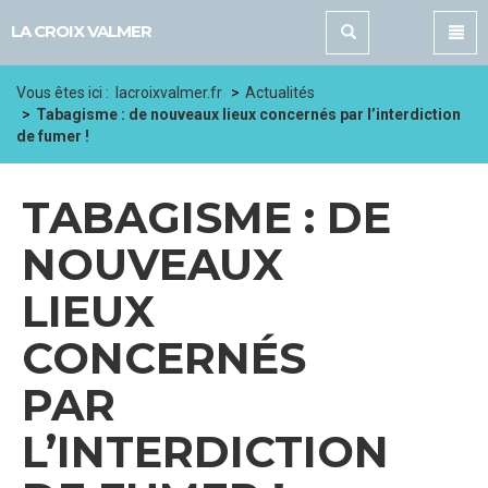
Panneau de gestion des cookies
LA CROIX VALMER
Vous êtes ici :
lacroixvalmer.fr
Actualités
Tabagisme : de nouveaux lieux concernés par l’interdiction
de fumer !
TABAGISME : DE
NOUVEAUX
LIEUX
CONCERNÉS
PAR
L’INTERDICTION