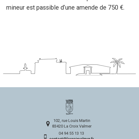
mineur est passible d’une amende de 750 €.
102, rue Louis Martin
83420 La Croix Valmer
04 94 55 13 13
contact@lacroixvalmer.fr