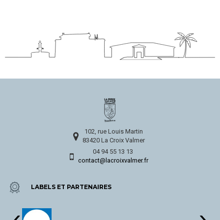
102, rue Louis Martin
83420 La Croix Valmer
04 94 55 13 13
contact@lacroixvalmer.fr
LABELS ET PARTENAIRES
‹
›