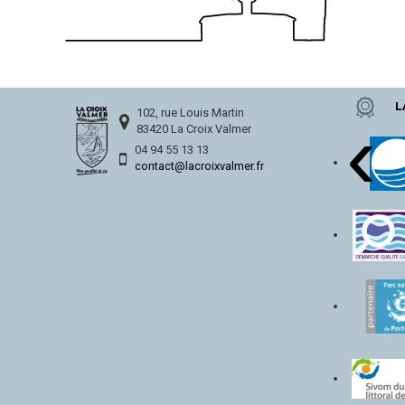
L
‹
102, rue Louis Martin
83420 La Croix Valmer
04 94 55 13 13
contact@lacroixvalmer.fr