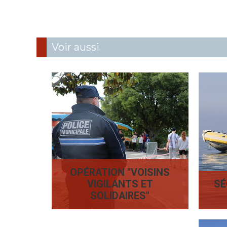
Voir aussi
OPÉRATION "VOISINS
VIGILANTS ET
SÉ
SOLIDAIRES"