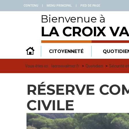
Panneau de gestion des cookies
CONTENU
|
MENU PRINCIPAL
|
PIED DE PAGE
Bienvenue à
LA CROIX V
CITOYENNETÉ
QUOTIDIE
Vous êtes ici :
lacroixvalmer.fr
Quotidien
Sécurité e
RÉSERVE CO
CIVILE