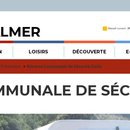
ALMER
N
LOISIRS
DÉCOUVERTE
E
t Prévention
Réserve Communale de Sécurité Civile
MMUNALE DE SÉC