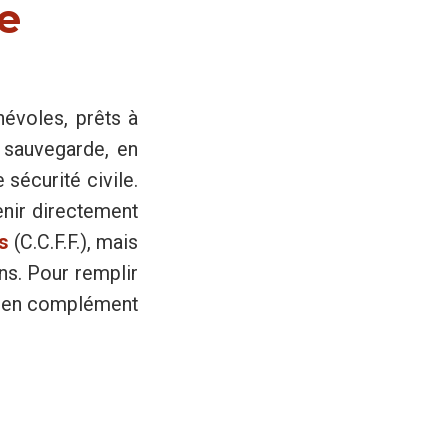
e
évoles, prêts à
a sauvegarde, en
sécurité civile.
enir directement
s
(C.C.F.F.), mais
ns. Pour remplir
3, en complément