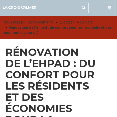
Panneau de gestion des cookies
LA CROIX VALMER
Vous êtes ici :
lacroixvalmer.fr
Quotidien
Seniors
Rénovation de l’Ehpad : du confort pour les résidents et des
économies pour (…)
RÉNOVATION
DE L’EHPAD : DU
CONFORT POUR
LES RÉSIDENTS
ET DES
ÉCONOMIES