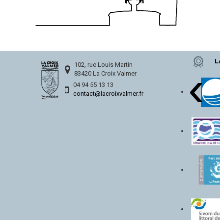
L
‹
102, rue Louis Martin
83420 La Croix Valmer
04 94 55 13 13
contact@lacroixvalmer.fr