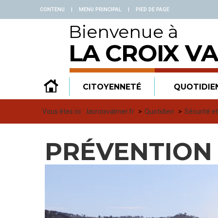
Panneau de gestion des cookies
CONTENU
|
MENU PRINCIPAL
|
PIED DE PAGE
Bienvenue à
LA CROIX V
CITOYENNETÉ
QUOTIDIE
Vous êtes ici :
lacroixvalmer.fr
Quotidien
Sécurité e
PRÉVENTION 