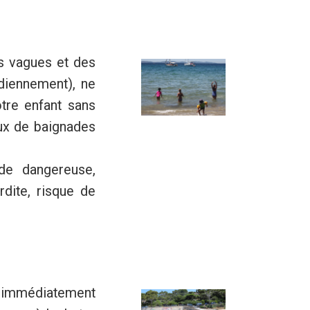
es vagues et des
idiennement), ne
otre enfant sans
aux de baignades
ade dangereuse,
rdite, risque de
ez immédiatement