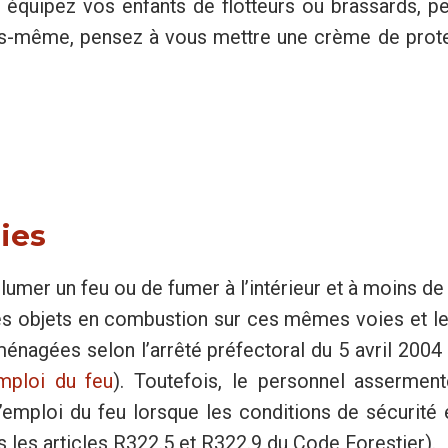
s, équipez vos enfants de flotteurs ou brassards, p
us-même, pensez à vous mettre une crème de protec
ies
’allumer un feu ou de fumer à l’intérieur et à moins 
es objets en combustion sur ces mêmes voies et le
ménagées selon l’arrêté préfectoral du 5 avril 2004 
emploi du feu
). Toutefois, le personnel assermen
emploi du feu lorsque les conditions de sécurité 
les articles R322.5 et R322.9 du Code Forestier).