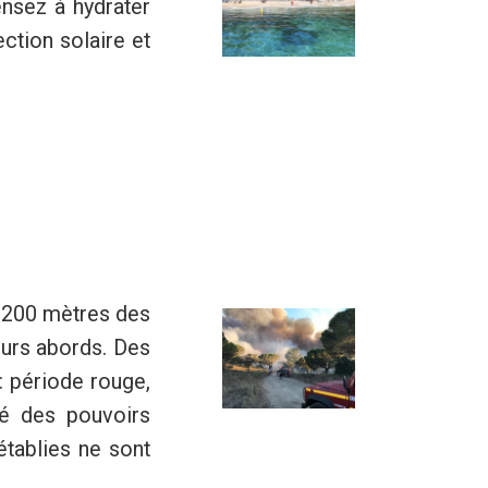
ensez à hydrater
tion solaire et
de 200 mètres des
urs abords. Des
: période rouge,
té des pouvoirs
établies ne sont