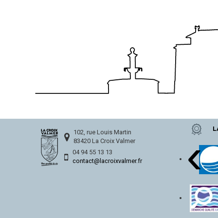
L
‹
102, rue Louis Martin
83420 La Croix Valmer
04 94 55 13 13
contact@lacroixvalmer.fr