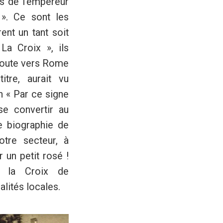
ns de l’empereur
». Ce sont les
ent un tant soit
La Croix », ils
 route vers Rome
itre, aurait vu
on « Par ce signe
 se convertir au
e biographie de
tre secteur, à
 un petit rosé !
er la Croix de
alités locales.