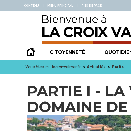
Panneau de gestion des cookies
CONTENU
|
MENU PRINCIPAL
|
PIED DE PAGE
Bienvenue à
LA CROIX V
CITOYENNETÉ
QUOTIDIE
Vous êtes ici :
lacroixvalmer.fr
Actualités
Partie I -
PARTIE I - L
DOMAINE DE 