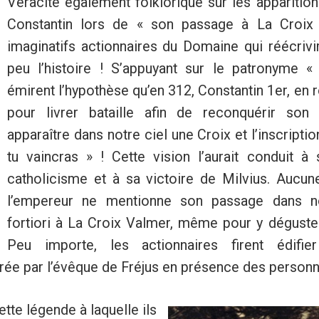
Véracité également folklorique sur les apparitio
Constantin lors de « son passage à La Croix 
imaginatifs actionnaires du Domaine qui réécrivir
peu l’histoire ! S’appuyant sur le patronyme « 
émirent l’hypothèse qu’en 312, Constantin 1er, en
pour livrer bataille afin de reconquérir son t
apparaître dans notre ciel une Croix et l’inscripti
tu vaincras » ! Cette vision l’aurait conduit à
catholicisme et à sa victoire de Milvius. Aucun
l’empereur ne mentionne son passage dans no
fortiori à La Croix Valmer, même pour y déguster
Peu importe, les actionnaires firent édifi
gurée par l’évêque de Fréjus en présence des personn
tte légende à laquelle ils