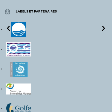
LABELS ET PARTENAIRES
‹
›