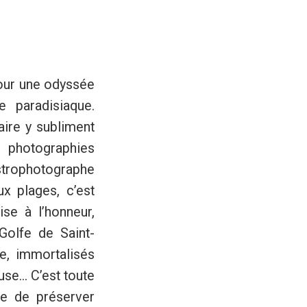
pour une odyssée
 paradisiaque.
aire y subliment
photographies
astrophotographe
ux plages, c’est
se à l’honneur,
olfe de Saint-
e, immortalisés
se... C’est toute
ire de préserver