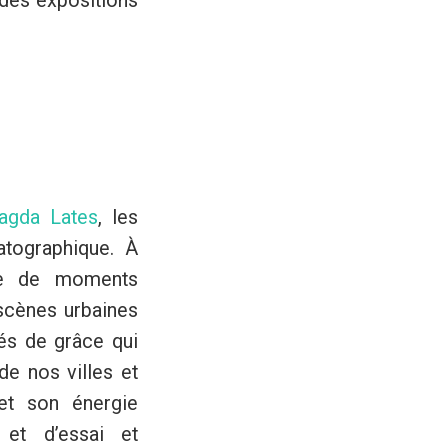
 des expositions
agda Lates
, les
atographique. À
are de moments
scènes urbaines
hés de grâce qui
e nos villes et
 et son énergie
 et d’essai et