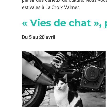
plaisir des curieux de culture. Nous vou
estivales à La Croix Valmer.
« Vies de chat »,
Du 5 au 20 avril