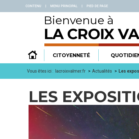
Panneau de gestion des cookies
CONTENU
|
MENU PRINCIPAL
|
PIED DE PAGE
Bienvenue à
LA CROIX V
CITOYENNETÉ
QUOTIDIE
Vous êtes ici :
lacroixvalmer.fr
Actualités
Les expos
LES EXPOSITI