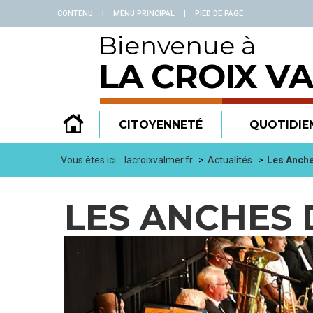
Panneau de gestion des cookies
CONTENU
|
MENU PRINCIPAL
|
PIED DE PAGE
Bienvenue à
LA CROIX V
CITOYENNETÉ
QUOTIDIE
Vous êtes ici :
lacroixvalmer.fr
Actualités
Les Anche
LES ANCHES 