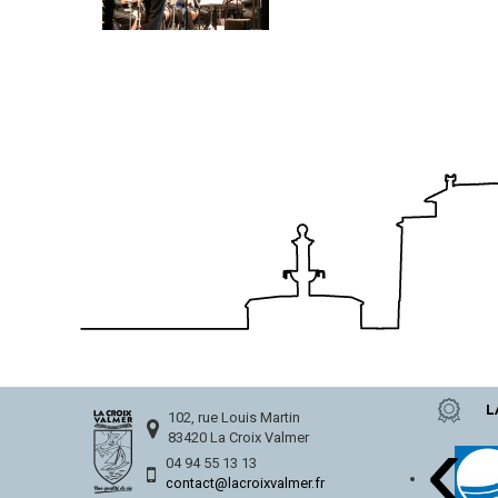
L
‹
102, rue Louis Martin
83420 La Croix Valmer
04 94 55 13 13
contact@lacroixvalmer.fr