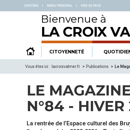
Panneau de gestion des cookies
CONTENU
|
MENU PRINCIPAL
|
PIED DE PAGE
Bienvenue à
LA CROIX V
CITOYENNETÉ
QUOTIDIE
Vous êtes ici :
lacroixvalmer.fr
Publications
Le Maga
LE MAGAZINE
N°84 - HIVER
La rentrée de l’Espace culturel des Br