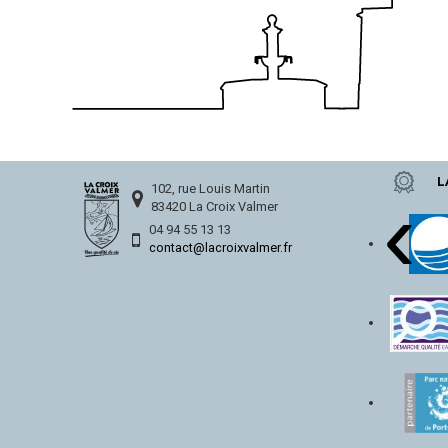
L
‹
102, rue Louis Martin
83420 La Croix Valmer
04 94 55 13 13
contact@lacroixvalmer.fr