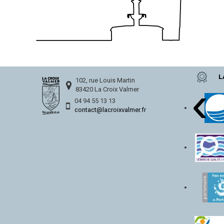
L
‹
102, rue Louis Martin
83420 La Croix Valmer
04 94 55 13 13
contact@lacroixvalmer.fr