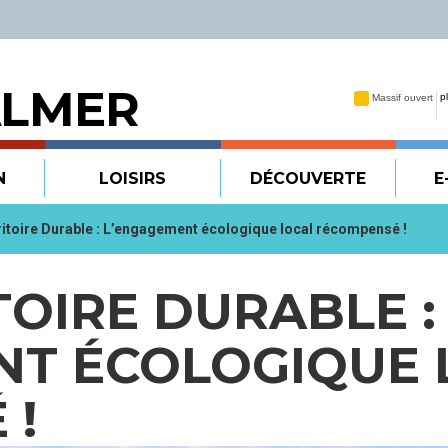
ALMER
N
LOISIRS
DÉCOUVERTE
E
ritoire Durable : L’engagement écologique local récompensé !
TOIRE DURABLE :
NT ÉCOLOGIQUE 
 !