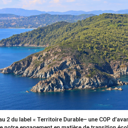
 2 du label « Territoire Durable– une COP d’avan
e notre engagement en matière de transition éco