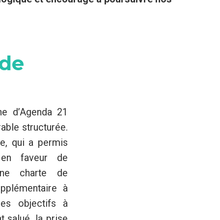
 de
he d’Agenda 21
able structurée.
le, qui a permis
s en faveur de
une charte de
pplémentaire à
les objectifs à
t salué, la prise