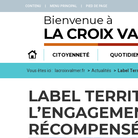
Panneau de gestion des cookies
CONTENU
|
MENU PRINCIPAL
|
PIED DE PAGE
Bienvenue à
LA CROIX V
CITOYENNETÉ
QUOTIDIE
Vous êtes ici :
lacroixvalmer.fr
Actualités
Label Ter
LABEL TERRI
L’ENGAGEME
RÉCOMPENSÉ