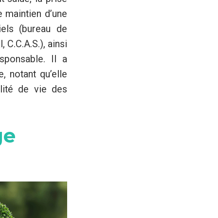
e maintien d’une
iels (bureau de
 C.C.A.S.), ainsi
ponsable. Il a
 notant qu’elle
lité de vie des
ge