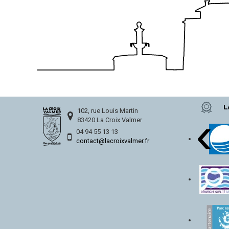
L
‹
102, rue Louis Martin
83420 La Croix Valmer
04 94 55 13 13
contact@lacroixvalmer.fr