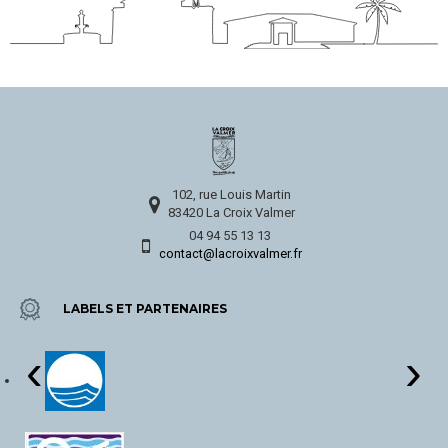
102, rue Louis Martin
83420 La Croix Valmer
04 94 55 13 13
contact@lacroixvalmer.fr
LABELS ET PARTENAIRES
‹
›