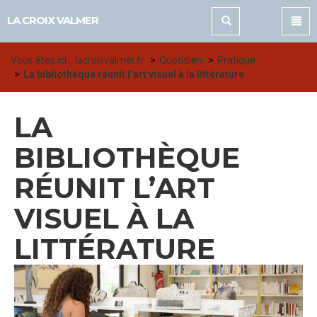
Panneau de gestion des cookies
LA CROIX VALMER
Vous êtes ici :
lacroixvalmer.fr
Quotidien
Pratique
La bibliothèque réunit l’art visuel à la littérature
LA
BIBLIOTHÈQUE
RÉUNIT L’ART
VISUEL À LA
LITTÉRATURE