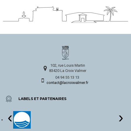
102, rue Louis Martin
83420 La Croix Valmer
04 94 55 13 13
contact@lacroixvalmer.fr
LABELS ET PARTENAIRES
‹
›