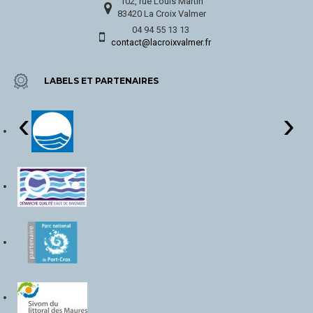
102, rue Louis Martin
83420 La Croix Valmer
04 94 55 13 13
contact@lacroixvalmer.fr
LABELS ET PARTENAIRES
‹
›