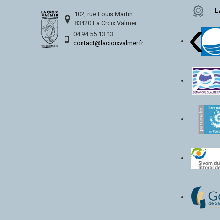
L
‹
102, rue Louis Martin
83420 La Croix Valmer
04 94 55 13 13
contact@lacroixvalmer.fr