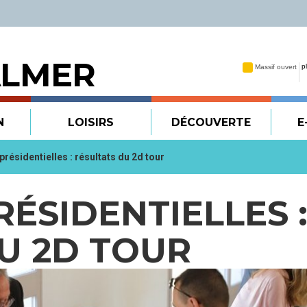
ALMER
N
LOISIRS
DÉCOUVERTE
E
présidentielles : résultats du 2d tour
RÉSIDENTIELLES 
U 2D TOUR