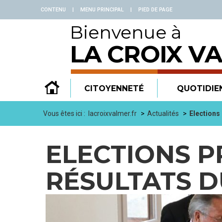
Panneau de gestion des cookies
CONTENU
|
MENU PRINCIPAL
|
PIED DE PAGE
Bienvenue à
LA CROIX V
CITOYENNETÉ
QUOTIDIE
Vous êtes ici :
lacroixvalmer.fr
Actualités
Elections 
ELECTIONS P
RÉSULTATS D