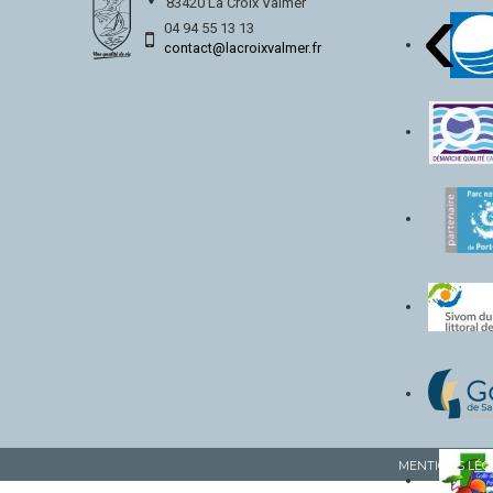
‹
83420 La Croix Valmer
04 94 55 13 13
contact@lacroixvalmer.fr
MENTIONS LÉG