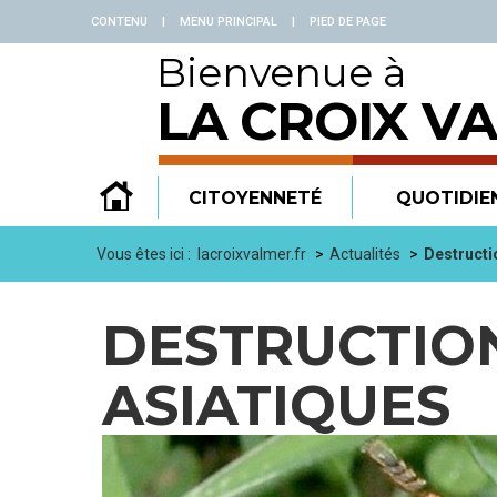
Panneau de gestion des cookies
CONTENU
|
MENU PRINCIPAL
|
PIED DE PAGE
Bienvenue à
LA CROIX V
CITOYENNETÉ
QUOTIDIE
Vous êtes ici :
lacroixvalmer.fr
Actualités
Destructi
DESTRUCTION
ASIATIQUES