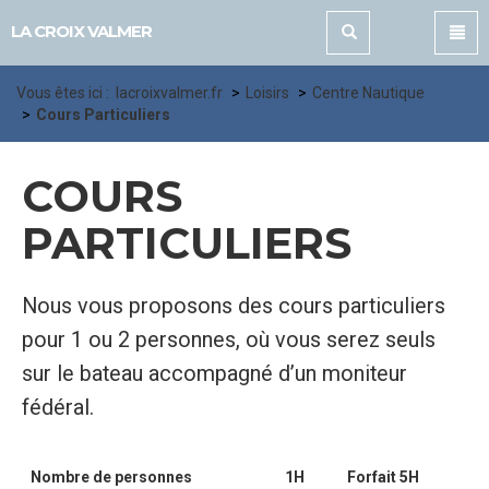
Panneau de gestion des cookies
LA CROIX VALMER
Vous êtes ici :
lacroixvalmer.fr
Loisirs
Centre Nautique
Cours Particuliers
COURS
PARTICULIERS
Nous vous proposons des cours particuliers
pour 1 ou 2 personnes, où vous serez seuls
sur le bateau accompagné d’un moniteur
fédéral.
Nombre de personnes
1H
Forfait 5H