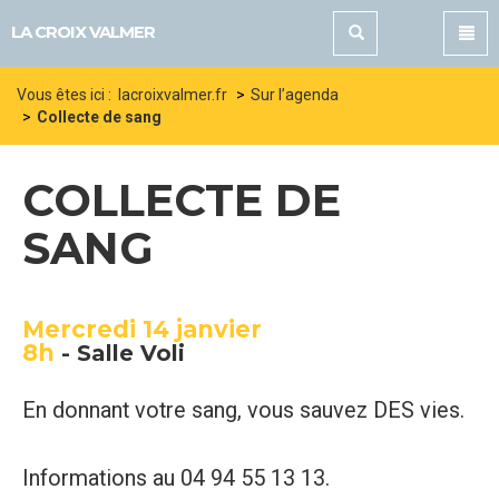
Panneau de gestion des cookies
LA CROIX VALMER
Vous êtes ici :
lacroixvalmer.fr
Sur l’agenda
Collecte de sang
COLLECTE DE
SANG
Mercredi 14 janvier
8h
-
Salle Voli
En donnant votre sang, vous sauvez DES vies.
Informations au 04 94 55 13 13.