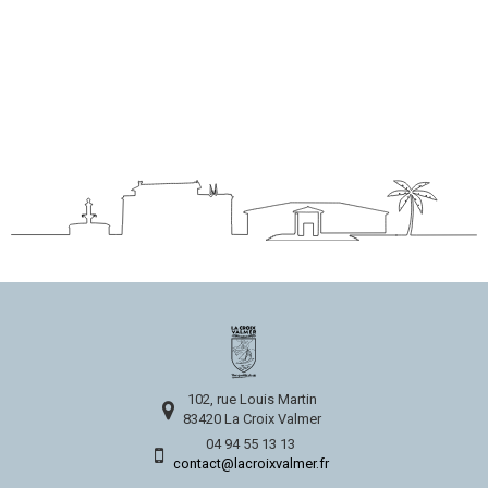
102, rue Louis Martin
83420 La Croix Valmer
04 94 55 13 13
contact@lacroixvalmer.fr