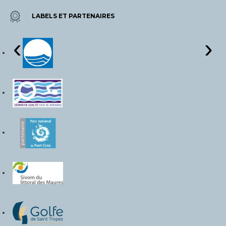
LABELS ET PARTENAIRES
‹
›