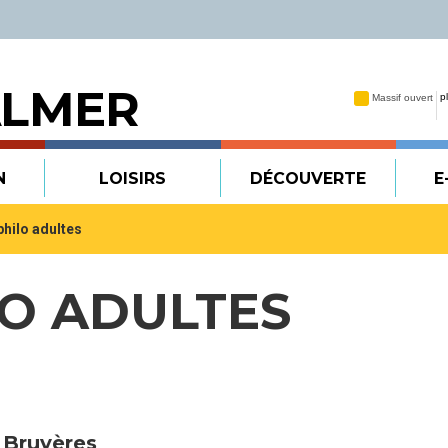
ALMER
N
LOISIRS
DÉCOUVERTE
E
philo adultes
LO ADULTES
 Bruyères