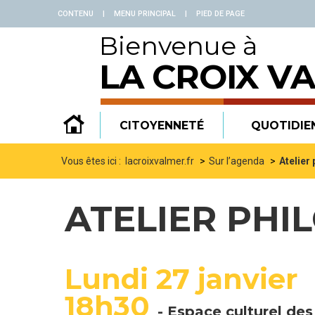
Panneau de gestion des cookies
CONTENU
|
MENU PRINCIPAL
|
PIED DE PAGE
Bienvenue à
LA CROIX V
CITOYENNETÉ
QUOTIDIE
Vous êtes ici :
lacroixvalmer.fr
Sur l’agenda
Atelier 
ATELIER PHI
Lundi 27 janvier
18h30
-
Espace culturel des