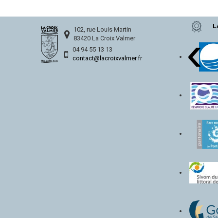
L
‹
102, rue Louis Martin
83420 La Croix Valmer
04 94 55 13 13
contact@lacroixvalmer.fr